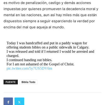
es motivo de penalización, castigo y demás acciones
impuestas por quienes promueven la decadencia moral y
mental en las naciones, aun así hay miles más que están
dispuestos siempre a seguir esparciendo la verdad por
encima del mal que aqueja al mundo.
Today I was handcuffed and put in a paddy wagon for
offering students bibles on a public sidewalk in Calgary.
I was released and told if I returned I would be arrested and
charged.
I continued handing out bibles.
For I am not ashamed of the Gospel of Christ.
pic.twitter.com/5y7US5DV6m
— Josh Alexander (@officialJosh_A)
May 17, 2023
FUENTE
Biblia Todo