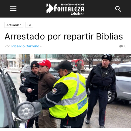
Actualidad
Fe
Arrestado por repartir Biblias
Por
Ricardo Carreno
-
0