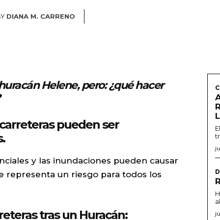
BY
DIANA M. CARRENO
huracán Helene, pero: ¿qué hacer
C
?
L
 carreteras pueden ser
E
.
t
j
rrenciales y las inundaciones pueden causar
D
que representa un riesgo para todos los
H
a
reteras tras un Huracán:
j