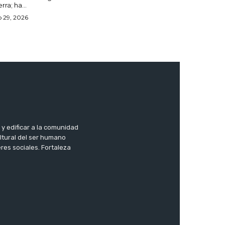
erra; ha...
o 29, 2026
 y edificar a la comunidad
ltural del ser humano
res sociales. Fortaleza
.