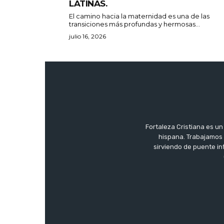
LATINAS.
El camino hacia la maternidad es una de las
transiciones más profundas y hermosas...
julio 16, 2026
Fortaleza Cristiana es un
hispana. Trabajamos 
sirviendo de puente in