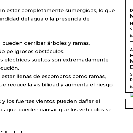
den estar completamente sumergidas, lo que
D
undidad del agua o la presencia de
H
c
j
s pueden derribar árboles y ramas,
A
o peligrosos obstáculos.
s eléctricos sueltos son extremadamente
ocución.
S
 estar llenas de escombros como ramas,
p
 que reduce la visibilidad y aumenta el riesgo
j
 y los fuertes vientos pueden dañar el
as que pueden causar que los vehículos se