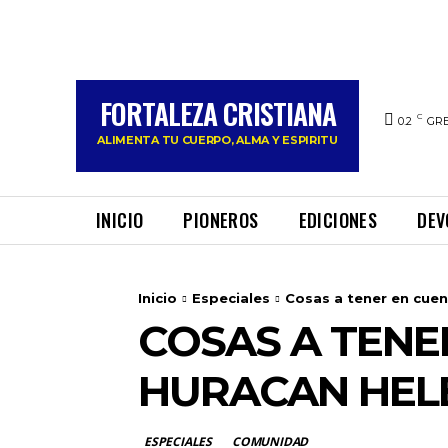
FORTALEZA CRISTIANA
C
0.2
GRE
ALIMENTA TU CUERPO, ALMA Y ESPIRITU
INICIO
PIONEROS
EDICIONES
DEV
Inicio
Especiales
Cosas a tener en cue
COSAS A TENE
HURACAN HEL
ESPECIALES
COMUNIDAD