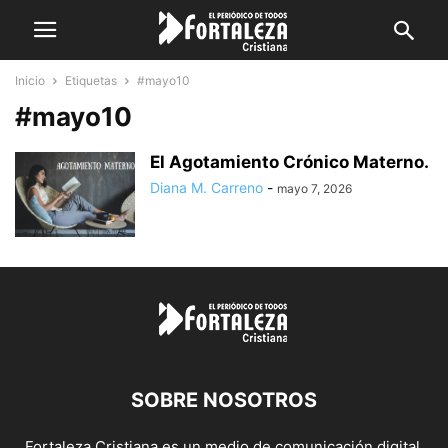
Inicio
Etiquetas
#mayo10
#mayo10
El Agotamiento Crónico Materno.
Diana M. Carreno
-
mayo 7, 2026
SOBRE NOSOTROS
Fortaleza Cristiana es un medio de comunicación digital,