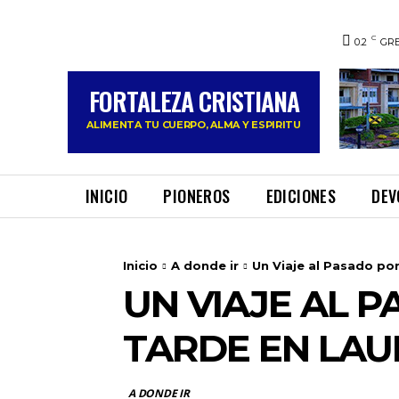
C
0.2
GRE
FORTALEZA CRISTIANA
ALIMENTA TU CUERPO, ALMA Y ESPIRITU
INICIO
PIONEROS
EDICIONES
DEV
Inicio
A donde ir
Un Viaje al Pasado po
UN VIAJE AL 
TARDE EN LAU
A DONDE IR