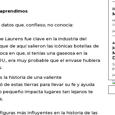
D
e aprendimos
H
datos que, confieso, no conocía:
c
j
e Laurens fue clave en la industria del
A
que de aquí salieron las icónicas botellas de
oca en que, si tenías una gaseosa en la
UU., era muy probable que el envase hubiera
S
s.
p
j
la historia de una valiente
 de estas tierras para llevar su fe y ayuda
o pequeño impacta lugares tan lejanos te
s.
iguras más influyentes en la historia de las