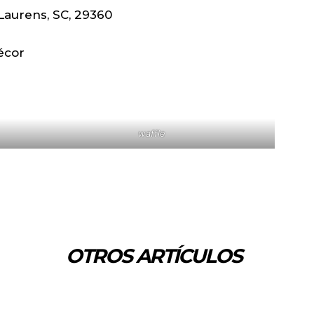
 Laurens, SC, 29360
écor
waffle
OTROS ARTÍCULOS