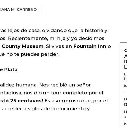
IANA M. CARRENO
 lejos de casa, olvidando que la historia y
os. Recientemente, mi hija y yo decidimos
s County Museum
. Si vives en
Fountain Inn
o
C
que no te puedes perder.
L
e Plata
E
t
calidez humana. Nos recibió un señor
j
tagiosa, nos dio un tour completo por el
D
ostó 25 centavos!
Es asombroso que, por el
 acceder a siglos de conocimiento y
H
a
j